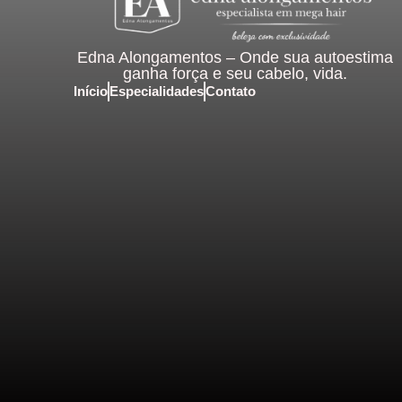
Edna Alongamentos – Onde sua autoestima
ganha força e seu cabelo, vida.
Início
Especialidades
Contato