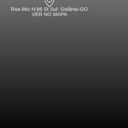
Rua 86c N:86 St Sul: Goiânia-GO
VER NO MAPA