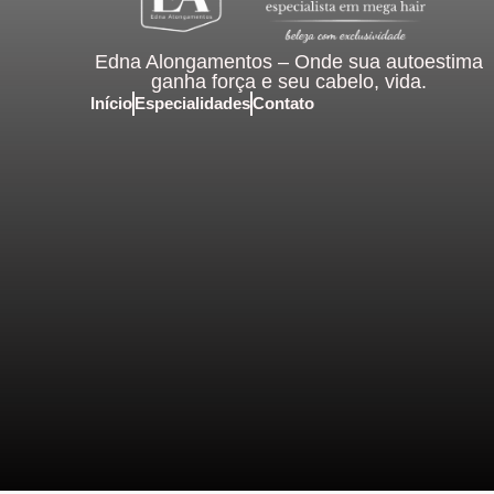
Edna Alongamentos – Onde sua autoestima
ganha força e seu cabelo, vida.
Início
Especialidades
Contato