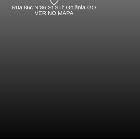
Rua 86c N:86 St Sul: Goiânia-GO
VER NO MAPA